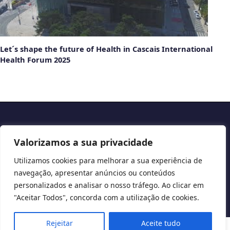
Let´s shape the future of Health in Cascais International
Health Forum 2025
Copyright © 2026 Cascais International Health Forum
Valorizamos a sua privacidade
Powered by
marketividade.com
Utilizamos cookies para melhorar a sua experiência de
Privacy Policy
navegação, apresentar anúncios ou conteúdos
personalizados e analisar o nosso tráfego. Ao clicar em
"Aceitar Todos", concorda com a utilização de cookies.
Rejeitar
Aceite tudo