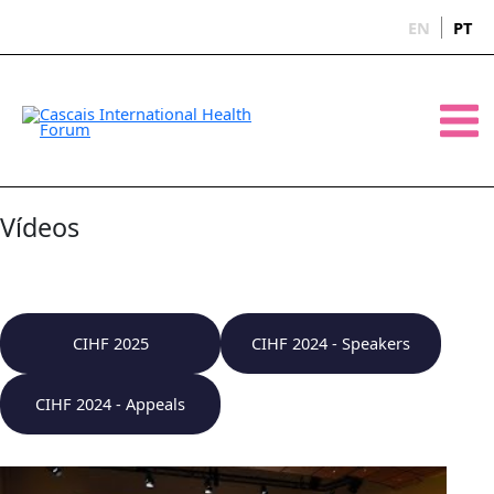
Skip
EN
PT
to
content
Main
Men
Vídeos
CIHF 2025
CIHF 2024 - Speakers
CIHF 2024 - Appeals