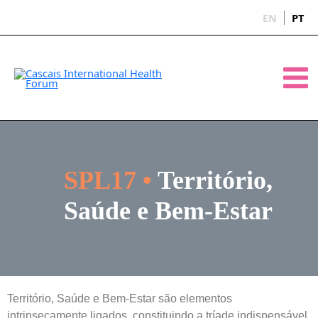
Skip
EN
PT
to
content
Main
Men
SPL17 •
Território,
Saúde e Bem-Estar
Território, Saúde e Bem-Estar são elementos
intrinsecamente ligados, constituindo a tríade indispensável