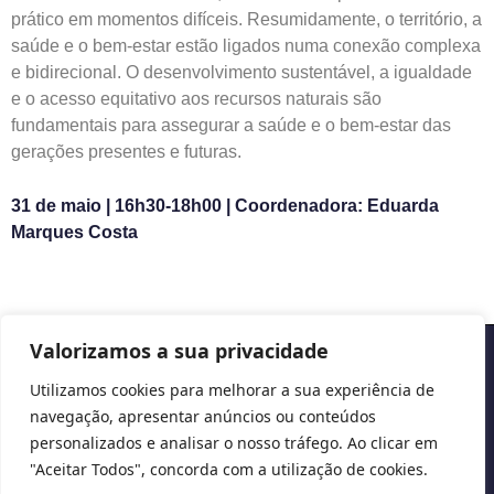
prático em momentos difíceis. Resumidamente, o território, a
saúde e o bem-estar estão ligados numa conexão complexa
e bidirecional. O desenvolvimento sustentável, a igualdade
e o acesso equitativo aos recursos naturais são
fundamentais para assegurar a saúde e o bem-estar das
gerações presentes e futuras.
31 de maio | 16h30-18h00 | Coordenadora: Eduarda
Marques Costa
Valorizamos a sua privacidade
Copyright © 2026 Cascais International Health Forum
Utilizamos cookies para melhorar a sua experiência de
navegação, apresentar anúncios ou conteúdos
Powered by
marketividade.com
personalizados e analisar o nosso tráfego. Ao clicar em
Privacy Policy
"Aceitar Todos", concorda com a utilização de cookies.