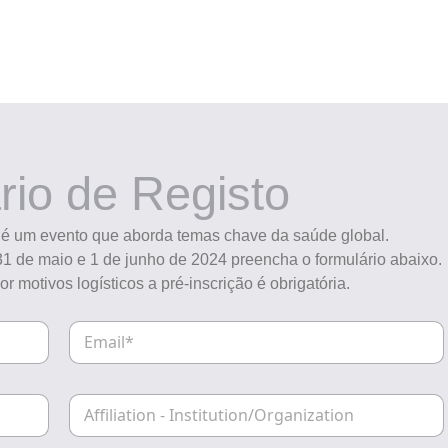
rio de Registo
 é um evento que aborda temas chave da saúde global.
 31 de maio e 1 de junho de 2024 preencha o formulário abaixo.
or motivos logísticos a pré-inscrição é obrigatória.
E
m
a
i
A
l
ff
i