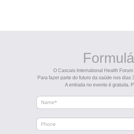
Formulá
O Cascais International Health Forum
Para fazer parte do futuro da saúde nos dias
A entrada no evento é gratuita. P
N
a
m
e
P
h
o