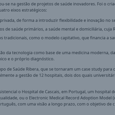
ou-se na gestão de projetos de saúde inovadores. Foi o cr
atro eixos estratégicos:
ivada, de forma a introduzir flexibilidade e inovação no se
s de saúde primários, a saúde mental e domiciliária, cuja R
 tradicionais, como o modelo capitativo, que financia a sa
ção da tecnologia como base de uma medicina moderna, da
nico e o próprio diagnóstico.
rupo de Saúde Ribera, que se tornaram um case study para
almente a gestão de 12 hospitais, dois dos quais universitár
istencial o Hospital de Cascais, em Portugal, um hospital
a qualidade, ou o Electronic Medical Record Adoption Mod
tuguês, com uma visão a longo prazo, com o objetivo de con