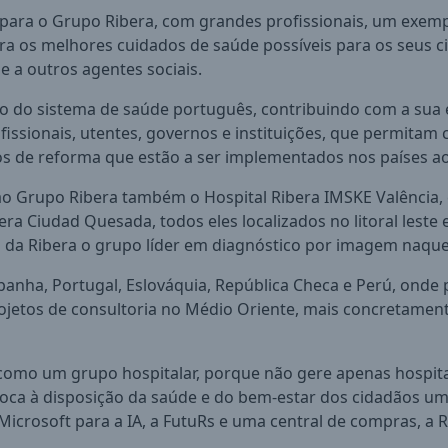
para o Grupo Ribera, com grandes profissionais, um exempl
ra os melhores cuidados de saúde possíveis para os seus
e a outros agentes sociais.
o do sistema de saúde português, contribuindo com a sua 
issionais, utentes, governos e instituições, que permitam c
os de reforma que estão a ser implementados nos países ao
ao Grupo Ribera também o Hospital Ribera IMSKE Valência,
ibera Ciudad Quesada, todos eles localizados no litoral le
 da Ribera o grupo líder em diagnóstico por imagem naquel
anha, Portugal, Eslováquia, República Checa e Perú, onde p
rojetos de consultoria no Médio Oriente, mais concretamen
omo um grupo hospitalar, porque não gere apenas hospitai
ca à disposição da saúde e do bem-estar dos cidadãos um 
icrosoft para a IA, a FutuRs e uma central de compras, a R