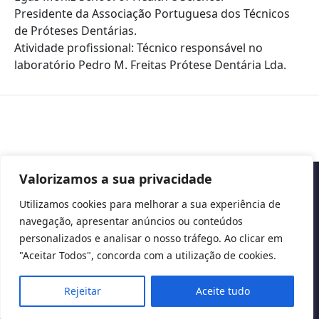
Presidente da Associação Portuguesa dos Técnicos
de Próteses Dentárias.
Atividade profissional: Técnico responsável no
laboratório Pedro M. Freitas Prótese Dentária Lda.
Valorizamos a sua privacidade
Copyright © 2026 Cascais International Health Forum
Utilizamos cookies para melhorar a sua experiência de
navegação, apresentar anúncios ou conteúdos
Powered by
marketividade.com
personalizados e analisar o nosso tráfego. Ao clicar em
Privacy Policy
"Aceitar Todos", concorda com a utilização de cookies.
Rejeitar
Aceite tudo