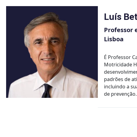
Skip
to
Luís Be
content
Professor 
Lisboa
É Professor C
Motricidade H
desenvolvimen
padrões de ati
incluindo a s
de prevenção.