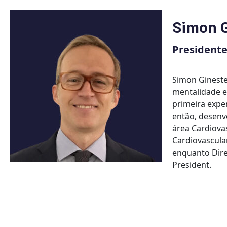
Skip
to
Simon G
content
Presidente
Simon Gineste
mentalidade e
primeira expe
então, desenvo
área Cardiova
Cardiovascula
enquanto Dire
President.