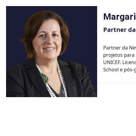
Skip
to
Margari
content
Partner d
Partner da Ne
projetos para
UNICEF. Licen
School e pós