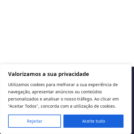
Valorizamos a sua privacidade
Copyright © 2026 Cascais International Health Forum
Utilizamos cookies para melhorar a sua experiência de
navegação, apresentar anúncios ou conteúdos
Powered by
marketividade.com
personalizados e analisar o nosso tráfego. Ao clicar em
Privacy Policy
"Aceitar Todos", concorda com a utilização de cookies.
Rejeitar
Aceite tudo