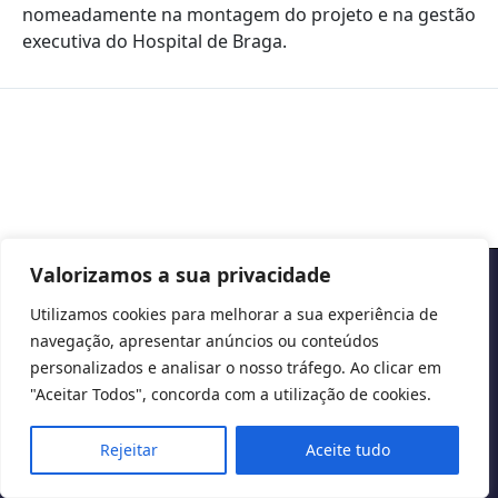
nomeadamente na montagem do projeto e na gestão
executiva do Hospital de Braga.
Valorizamos a sua privacidade
Copyright © 2026 Cascais International Health Forum
Utilizamos cookies para melhorar a sua experiência de
navegação, apresentar anúncios ou conteúdos
Powered by
marketividade.com
personalizados e analisar o nosso tráfego. Ao clicar em
Privacy Policy
"Aceitar Todos", concorda com a utilização de cookies.
Rejeitar
Aceite tudo