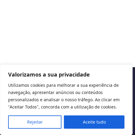
Valorizamos a sua privacidade
Copyright © 2026 Cascais International Health Forum
Utilizamos cookies para melhorar a sua experiência de
navegação, apresentar anúncios ou conteúdos
Powered by
marketividade.com
personalizados e analisar o nosso tráfego. Ao clicar em
Privacy Policy
"Aceitar Todos", concorda com a utilização de cookies.
Rejeitar
Aceite tudo